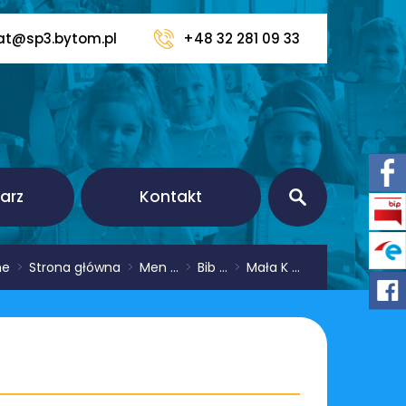
iat@sp3.bytom.pl
+48 32 281 09 33
arz
Kontakt
me
>
Strona główna
>
Men ...
>
Bib ...
>
Mała K ...