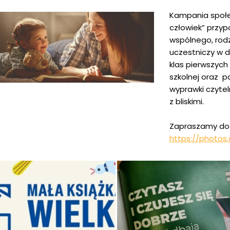
Kampania społec
człowiek” przyp
wspólnego, rodz
uczestniczy w d
klas pierwszych 
szkolnej oraz 
wyprawki czyte
z bliskimi.
Zapraszamy do g
https://photo