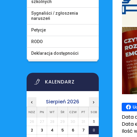
szkolnych
Sygnaliści / zgłoszenia
naruszeń
Petycje
RODO
Deklaracja dostępności
KALENDARZ
Sierpień 2026
‹
›
Ud
NDZ
PN
WT
ŚR
CZW
PT
SOB
Data 
26
27
28
29
30
31
1
Data e
2
3
4
5
6
7
8
Ilość 