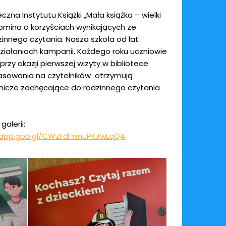
zna Instytutu Książki „Mała książka – wielki
omina o korzyściach wynikających ze
innego czytania. Nasza szkoła od lat
ziałaniach kampanii. Każdego roku uczniowie
przy okazji pierwszej wizyty w bibliotece
pasowania na czytelników otrzymują
lnicze zachęcające do rodzinnego czytania
alerii:
s.app.goo.gl/CWzFdFwnuPKJwLqQA