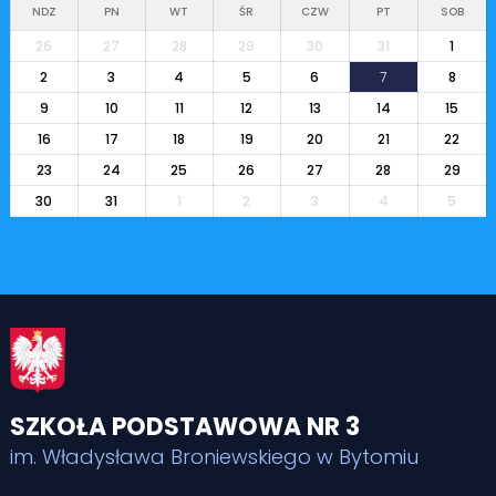
NDZ
PN
WT
ŚR
CZW
PT
SOB
26
27
28
29
30
31
1
2
3
4
5
6
7
8
9
10
11
12
13
14
15
16
17
18
19
20
21
22
23
24
25
26
27
28
29
30
31
1
2
3
4
5
SZKOŁA PODSTAWOWA NR 3
im. Władysława Broniewskiego w Bytomiu