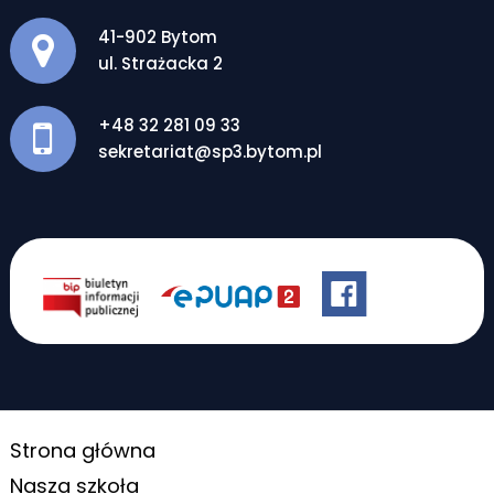
Adres pocztowy:
41-902 Bytom
ul. Strażacka 2
+48 32 281 09 33
sekretariat@sp3.bytom.pl
Strona główna
Nasza szkoła