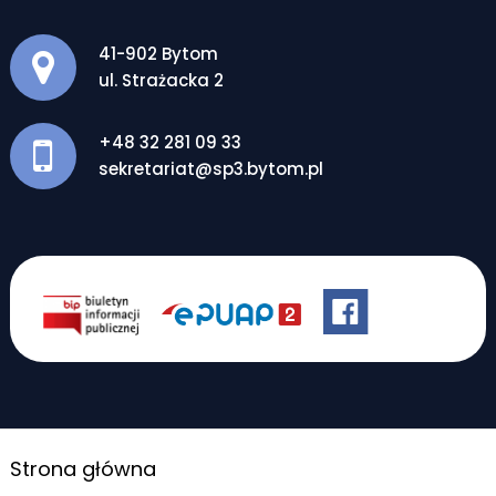
Adres pocztowy:
41-902 Bytom
ul. Strażacka 2
+48 32 281 09 33
sekretariat@sp3.bytom.pl
Strona główna