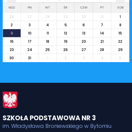
NDZ
PN
WT
ŚR
CZW
PT
SOB
26
27
28
29
30
31
1
2
3
4
5
6
7
8
9
10
11
12
13
14
15
16
17
18
19
20
21
22
23
24
25
26
27
28
29
30
31
1
2
3
4
5
SZKOŁA PODSTAWOWA NR 3
im. Władysława Broniewskiego w Bytomiu