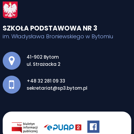
SZKOŁA PODSTAWOWA NR 3
im. Władysława Broniewskiego w Bytomiu
Adres pocztowy:
41-902 Bytom
ul. Strażacka 2
+48 32 281 09 33
sekretariat@sp3.bytom.pl