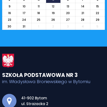
9
10
11
12
13
14
15
16
17
18
19
20
21
22
23
24
25
26
27
28
29
30
31
1
2
3
4
5
SZKOŁA PODSTAWOWA NR 3
im. Władysława Broniewskiego w Bytomiu
Adres pocztowy:
41-902 Bytom
ul. Strażacka 2