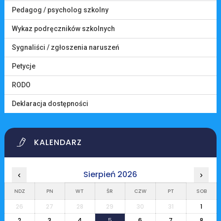
Pedagog / psycholog szkolny
Wykaz podręczników szkolnych
Sygnaliści / zgłoszenia naruszeń
Petycje
RODO
Deklaracja dostępności
KALENDARZ
Sierpień 2026
‹
›
NDZ
PN
WT
ŚR
CZW
PT
SOB
26
27
28
29
30
31
1
2
3
4
5
6
7
8